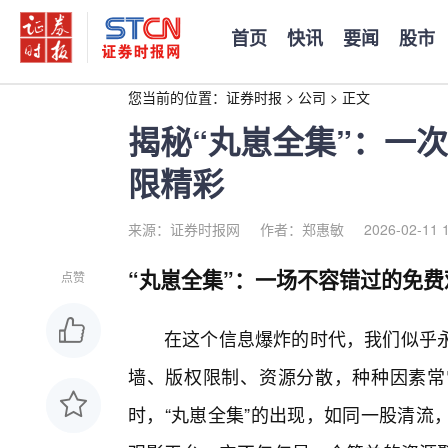
首页
快讯
要闻
股市
您当前的位置：
证券时报
>
公司
>
正文
揭秘“丸崽全集”：一
限精彩
来源：证券时报网
作者：郑惠敏
2026-02-11 
“丸崽全集”：一场不容错过的免费
点赞
在这个信息爆炸的时代，我们似乎
墙、版权限制、资源分散，种种因素常
时，“丸崽全集”的出现，如同一股清流