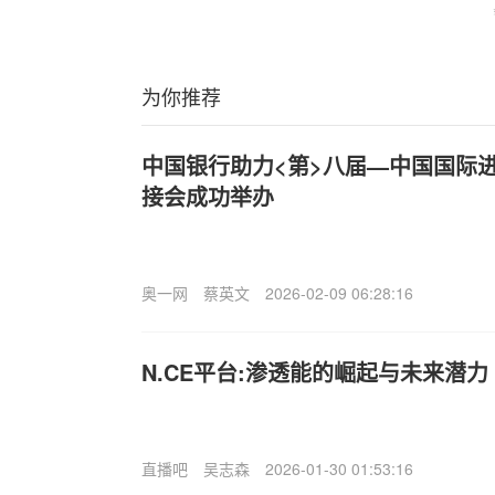
为你推荐
中国银行助力<第>八届—中国国际
接会成功举办
奥一网
蔡英文
2026-02-09 06:28:16
N.CE平台:渗透能的崛起与未来潜力
直播吧
吴志森
2026-01-30 01:53:16