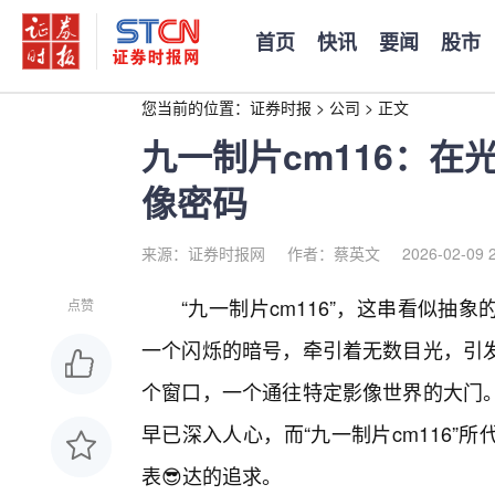
首页
快讯
要闻
股市
您当前的位置：
证券时报
>
公司
>
正文
九一制片cm116：
像密码
来源：证券时报网
作者：蔡英文
2026-02-09 
“九一制片cm116”，这串看似抽
点赞
一个闪烁的暗号，牵引着无数目光，引
个窗口，一个通往特定影像世界的大门
早已深入人心，而“九一制片cm116”
表😎达的追求。