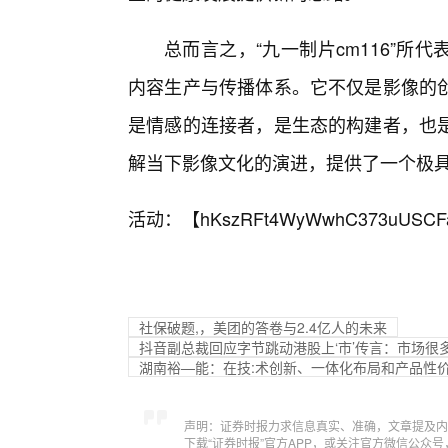
总而言之，“九一制片cm116”
内容生产与传播体系。它不仅是影像的
是情感的连接者，是生态的构建者，也是
解当下影像文化的演进，提供了一个极
活动：【
hKszRFt4WyWwhC373uUSCF
社保破题,，美团的答卷与2.4亿人的未来
抖音副总裁回应字节跳动港股上‘市’传言：市场很多
湖南裕—能：在技:术创新、一体化布局和产品性
声明：证券时报力求信息真实、准确，文章提及内
下载“证券时报”官方APP，或关注官方微信公众